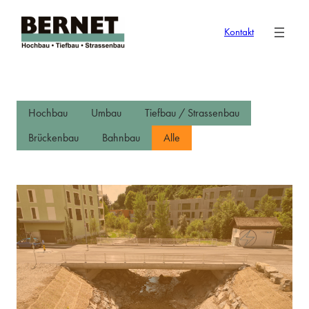
Zum
Inhalt
Kontakt
springen
Hochbau
Umbau
Tiefbau / Strassenbau
Brückenbau
Bahnbau
Alle