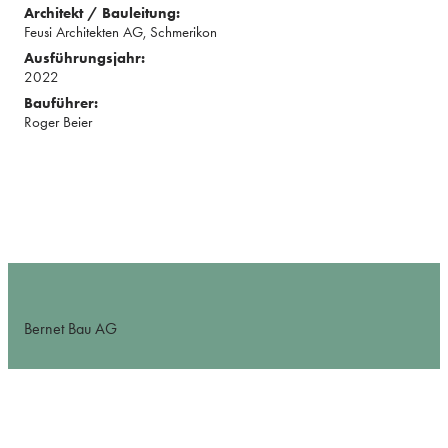
Architekt / Bauleitung:
Feusi Architekten AG, Schmerikon
Ausführungsjahr:
2022
Bauführer:
Roger Beier
Bernet Bau AG
Gewerbestrasse 10
8737 Gommiswald